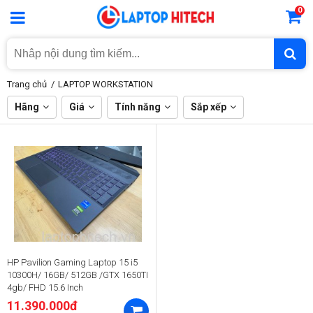
0
Trang chủ
LAPTOP WORKSTATION
Hãng
Giá
Tính năng
Sắp xếp
HP Pavilion Gaming Laptop 15 i5
10300H/ 16GB/ 512GB /GTX 1650TI
4gb/ FHD 15.6 Inch
11.390.000đ