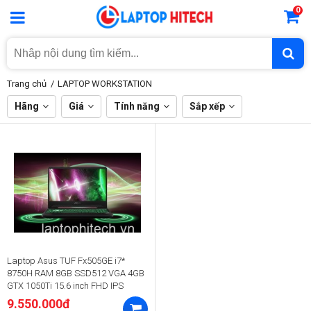
0
Trang chủ
LAPTOP WORKSTATION
Hãng
Giá
Tính năng
Sắp xếp
Laptop Asus TUF Fx505GE i7*
8750H RAM 8GB SSD512 VGA 4GB
GTX 1050Ti 15.6 inch FHD IPS
9.550.000đ