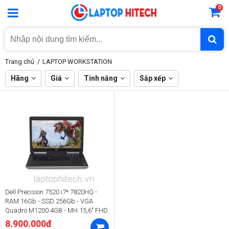
0
Trang chủ
LAPTOP WORKSTATION
Hãng
Giá
Tính năng
Sắp xếp
Dell Precision 7520 i7* 7820HQ -
RAM 16Gb - SSD 256Gb - VGA
Quadro M1200 4GB - MH 15,6" FHD
8.900.000đ