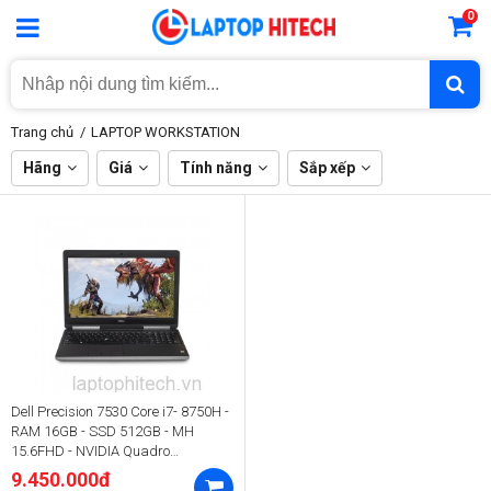
0
Trang chủ
LAPTOP WORKSTATION
Hãng
Giá
Tính năng
Sắp xếp
Dell Precision 7530 Core i7- 8750H -
RAM 16GB - SSD 512GB - MH
15.6FHD - NVIDIA Quadro
P1000/2000
9.450.000đ