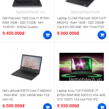
Dell Precision 7530 Core i7- 8750H -
Laptop Cũ Dell Precision 5520 Coi7*
RAM 16GB - SSD 512GB - MH
6820HQ - Ram 16GB - SSD 256GB -
15.6FHD - NVIDIA Quadro
Card M1200 4GB - MH 15.6in FHD
P1000/2000
9.450.000đ
9.000.000đ
Dell Latitude E5570 Core i7-6820HQ
Laptop Asus TUF Fx505GE i7*
- RAM 8GB - SSD 240GB Màn 15,6
8750H RAM 8GB SSD512 VGA 4GB
inch HD
GTX 1050Ti 15.6 inch FHD IPS
6.500.000đ
9.550.000đ