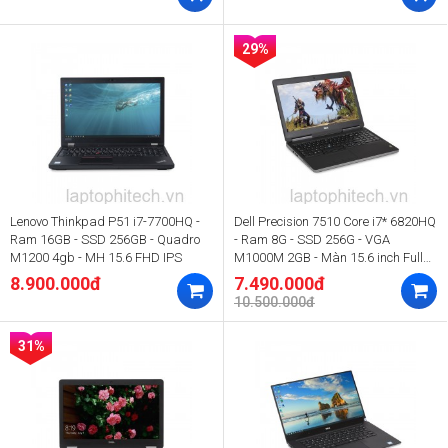
29%
Lenovo Thinkpad P51 i7-7700HQ -
Dell Precision 7510 Core i7* 6820HQ
Ram 16GB - SSD 256GB - Quadro
- Ram 8G - SSD 256G - VGA
M1200 4gb - MH 15.6 FHD IPS
M1000M 2GB - Màn 15.6 inch Full
HD
8.900.000đ
7.490.000đ
10.500.000đ
31%