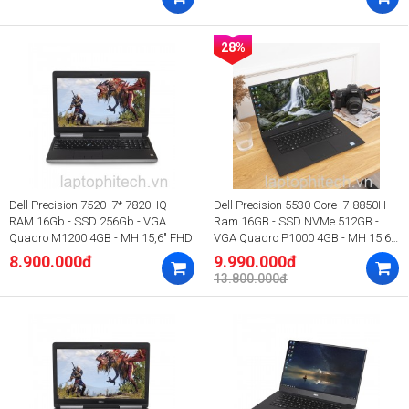
28%
Dell Precision 7520 i7* 7820HQ -
Dell Precision 5530 Core i7-8850H -
RAM 16Gb - SSD 256Gb - VGA
Ram 16GB - SSD NVMe 512GB -
Quadro M1200 4GB - MH 15,6" FHD
VGA Quadro P1000 4GB - MH 15.6"
FHD
8.900.000đ
9.990.000đ
13.800.000đ