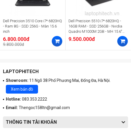
Dell Precision 3510 Core i7* 6820HQ
Dell Precision 5510 i7* 6820HQ -
- Ram 8G - SSD 256G - Màn 15.6
16GB RAM - SSD 256GB - Nvidia
inch
Quadro M1000M 2GB - MH 15.6"
Full HD
6.800.000đ
9.500.000đ
9.800.000đ
LAPTOPHITECH
Showroom:
11 Ngõ 38 Phố Phương Mai, Đống Đa, Hà Nội.
Xem bản đồ
Hotline:
083.353.2222
Email:
Thengoc158ltn@gmail.com
THÔNG TIN TÀI KHOẢN