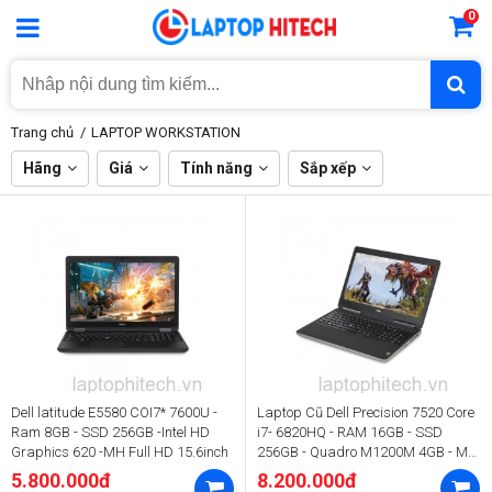
0
Trang chủ
LAPTOP WORKSTATION
Hãng
Giá
Tính năng
Sắp xếp
Dell latitude E5580 COI7* 7600U -
Laptop Cũ Dell Precision 7520 Core
Ram 8GB - SSD 256GB -Intel HD
i7- 6820HQ - RAM 16GB - SSD
Graphics 620 -MH Full HD 15.6inch
256GB - Quadro M1200M 4GB - MH
15.6" FHD
5.800.000đ
8.200.000đ