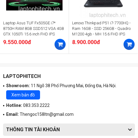
Laptop Asus TUF Fx505GE i7*
Lenovo Thinkpad P51 i7-7700HQ -
8750H RAM 8GB SSD512 VGA 4GB
Ram 16GB - SSD 256GB - Quadro
GTX 1050Ti 15.6 inch FHD IPS
M1200 4gb - MH 15.6 FHD IPS
9.550.000đ
8.900.000đ
LAPTOPHITECH
Showroom:
11 Ngõ 38 Phố Phương Mai, Đống Đa, Hà Nội.
Xem bản đồ
Hotline:
083.353.2222
Email:
Thengoc158ltn@gmail.com
THÔNG TIN TÀI KHOẢN