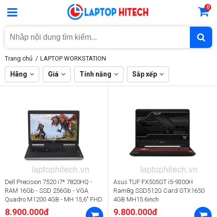
0
Trang chủ
LAPTOP WORKSTATION
Hãng
Giá
Tính năng
Sắp xếp
Dell Precision 7520 i7* 7820HQ -
Asus TUF FX505GT i5-9300H
RAM 16Gb - SSD 256Gb - VGA
Ram8g SSD512G Card GTX1650
Quadro M1200 4GB - MH 15,6" FHD
4GB MH15.6inch
8.900.000đ
9.800.000đ