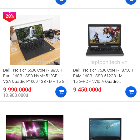
28%
Dell Precision 5530 Core i7-8850H -
Dell Precision 7530 Core i7- 8750H -
Ram 16GB - SSD NVMe 512GB -
RAM 16GB - SSD 512GB - MH
VGA Quadro P1000 4GB - MH 15.6"
15.6FHD - NVIDIA Quadro
FHD
P1000/2000
9.990.000đ
9.450.000đ
13.800.000đ