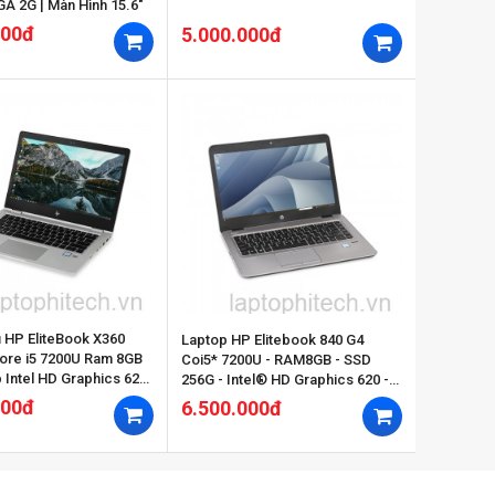
GA 2G | Màn Hình 15.6″
000đ
5.000.000đ
Laptop HP Elitebook 840 G4
 i5 7200U Ram 8GB
Coi5* 7200U - RAM8GB - SSD
620
256G - Intel® HD Graphics 620 -
MH 14INCH FHD
000đ
6.500.000đ