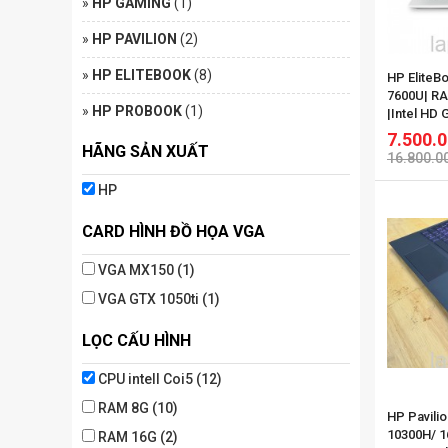
»
HP GAMING
(1)
»
HP PAVILION
(2)
»
HP ELITEBOOK
(8)
HP EliteB
7600U| R
»
HP PROBOOK
(1)
|Intel HD 
FHD
7.500.
HÃNG SẢN XUẤT
16.800.0
HP
CARD HÌNH ĐỒ HỌA VGA
VGA MX150 (1)
VGA GTX 1050ti (1)
LỌC CẤU HÌNH
CPU intell Coi5 (12)
RAM 8G (10)
HP Pavili
10300H/ 1
RAM 16G (2)