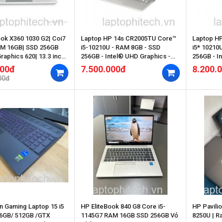
ook X360 1030 G2| Coi7
Laptop HP 14s CR2005TU Core™
Laptop H
AM 16GB| SSD 256GB
i5-10210U - RAM 8GB - SSD
i5* 10210
Graphics 620| 13.3 inch
256GB - Intel® UHD Graphics -
256GB - I
MH 14" FHD
000đ
7.500.000đ
8.200.
00đ
on Gaming Laptop 15 i5
HP EliteBook 840 G8 Core i5-
HP Pavilio
6GB/ 512GB /GTX
1145G7 RAM 16GB SSD 256GB Vỏ
8250U | R