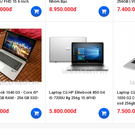
b/ FHD 15.6 Inch
Nhôm Bạc
256GB | V
.000đ
8.950.000đ
7.400.
040 G3 - Core i5*
Laptop Cũ HP Elitebook 850 G4
Laptop Cũ HP EliteBook X360
 GB RAM - 256 GB SSD-
i5-7200U 8g 256g 15.6FHD
1030 G2 Core
ssd 256gb Intel HD Graphics 
MH FHD
000đ
5.800.000đ
7.500.