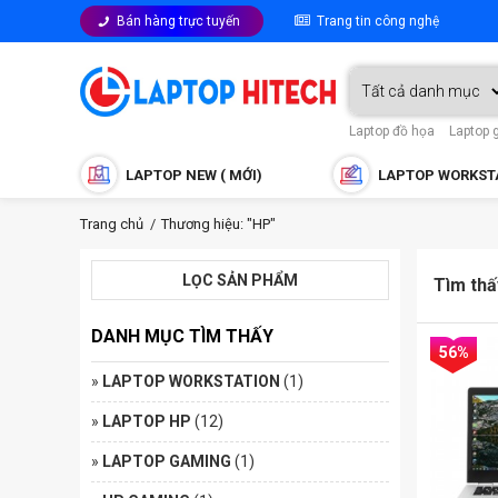
Bán hàng trực tuyến
Trang tin công nghệ
Laptop đồ họa
Laptop 
LAPTOP NEW ( MỚI)
LAPTOP WORKST
Trang chủ
Thương hiệu: "HP"
LỌC SẢN PHẨM
Tìm th
DANH MỤC TÌM THẤY
56%
»
LAPTOP WORKSTATION
(1)
»
LAPTOP HP
(12)
»
LAPTOP GAMING
(1)