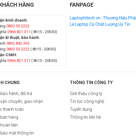
 KHÁCH HÀNG
FANPAGE
Laptophitech.vn -Thương Hiệu Phâ
ận kinh doanh:
Lẻ Laptop Cũ Chất Lượng Uy Tín
ăng
0833.53.2222
ghĩa
0966.821.311
( 8h15 - 20h30)
ận kĩ thuật, bảo hành:
Anh
0832.842.365
ăng
0833.53.2222
( 8h15 - 20h30)
hận CSKH:
ghĩa
0966.821.311
( 8h15 - 20h30)
CH CHUNG
THÔNG TIN CÔNG TY
bảo hành, đổi trả
Giới thiệu công ty
 vận chuyển, giao nhận
Tin tức công nghệ
c thanh toán
Tuyển dụng
 bán hàng
Thông tin liên hệ
hoàn tiền
bảo mật thông tin