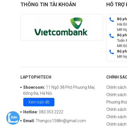
THÔNG TIN TÀI KHOẢN
HỖ TRỢ
Bộ ph
Hải Đ
MR N
Bộ ph
Tuấn 
MR Đ
Bộ p
MR N
LAPTOPHITECH
CHÍNH SÁ
Showroom:
11 Ngõ 38 Phố Phương Mai,
Chính sách 
Đống Đa, Hà Nội.
Chính sách
Xem bản đồ
Phương thứ
Chính sách
Hotline:
083.353.2222
Chính sách 
Email:
Thengoc158ltn@gmail.com
Chính sách 