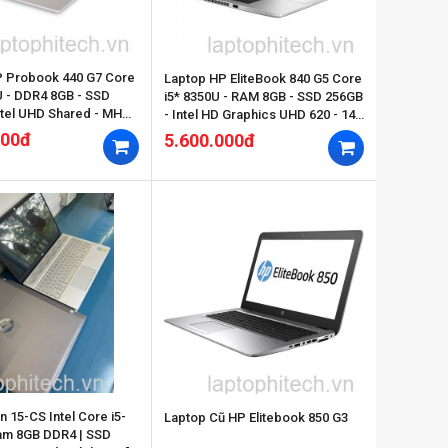
P Probook 440 G7 Core
Laptop HP EliteBook 840 G5 Core
U - DDR4 8GB - SSD
i5* 8350U - RAM 8GB - SSD 256GB
ntel UHD Shared - MH
- Intel HD Graphics UHD 620 - 14
14.0inchs FHD
inch FHD
000đ
5.600.000đ
n 15-CS Intel Core i5-
Laptop Cũ HP Elitebook 850 G3
am 8GB DDR4 | SSD