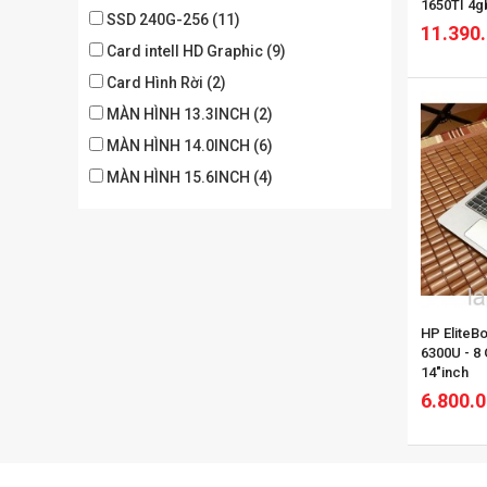
1650TI 4g
SSD 240G-256 (11)
11.390
Card intell HD Graphic (9)
Card Hình Rời (2)
MÀN HÌNH 13.3INCH (2)
MÀN HÌNH 14.0INCH (6)
MÀN HÌNH 15.6INCH (4)
HP EliteBook 1
6300U - 8
14"inch
6.800.