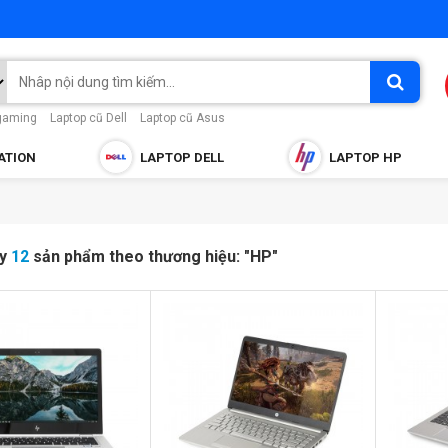
gaming
Laptop cũ Dell
Laptop cũ Asus
ATION
LAPTOP DELL
LAPTOP HP
ấy
12
sản phẩm theo thương hiệu: "HP"