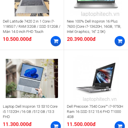
Dell Latitude 7420 2 in 1 Core i7-
New 100% Dell Inspiron 16 Plus
1185G7 / RAM 32GB / SSD 512GB /
7630 (Core i7-13620H, 16GB, 1TB,
Màn 14.0 inch FHD Touch
Intel Graphics, 16" 2.5K)
10.500.000đ
20.390.000đ
Laptop Dell Inspiron 13 5310 Core
Dell Precision 7540 Core™ i7-9750H
i5 11320H /16 GB /512 GB /13.3
Ram 16 SSD 512 15.6 FHD T1000
FHD
4GB
11.300.000đ
11.500.000đ