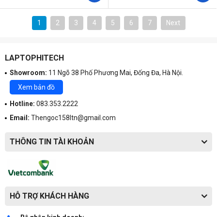
1
2
3
4
5
6
7
Next
LAPTOPHITECH
Showroom:
11 Ngõ 38 Phố Phương Mai, Đống Đa, Hà Nội.
Xem bản đồ
Hotline:
083.353.2222
Email:
Thengoc158ltn@gmail.com
THÔNG TIN TÀI KHOẢN
HỖ TRỢ KHÁCH HÀNG