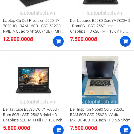
Laptop Cũ Dell Precision 5520 i7*
Dell Latitude E5580 Core i7-7820HQ
7820HQ - RAM 16GB - SSD 512GB -
- Ram8G - SSD 256G- Intel
NVIDIA Quadro M1200 (4GB) - MH
Graphics HD 620 - MH 15.6in Full
15.6″ FHD
HD
12.900.000đ
7.500.000đ
Dell latitude E5580 COI7* 7600U -
Dell Inspiron N5580 Coi5- 8250U
Ram 8GB - SSD 256GB -Intel HD
RAM 8GB SSD 256GB NVidia
Graphics 620 -MH Full HD 15.6inch
MX130 4GB 15.6 inch FHD Vỏ Nhôm
5.800.000đ
7.500.000đ