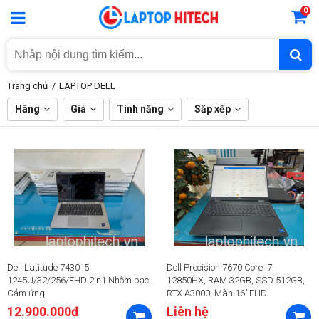
0
Trang chủ
LAPTOP DELL
Hãng
Giá
Tính năng
Sắp xếp
Dell Latitude 7430 i5
Dell Precision 7670 Core i7
1245U/32/256/FHD 2in1 Nhôm bạc
12850HX, RAM 32GB, SSD 512GB,
Cảm ứng
RTX A3000, Màn 16’’ FHD
12.900.000đ
Liên hệ