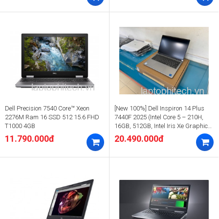
Dell Precision 7540 Core™ Xeon
[New 100%] Dell Inspiron 14 Plus
2276M Ram 16 SSD 512 15.6 FHD
7440F 2025 (Intel Core 5 – 210H,
T1000 4GB
16GB, 512GB, Intel Iris Xe Graphics,
14 FHD+)
11.790.000đ
20.490.000đ