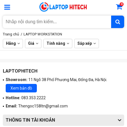
0
Trang chủ
LAPTOP WORKSTATION
Hãng
Giá
Tính năng
Sắp xếp
LAPTOPHITECH
Showroom:
11 Ngõ 38 Phố Phương Mai, Đống Đa, Hà Nội.
Xem bản đồ
Hotline:
083.353.2222
Email:
Thengoc158ltn@gmail.com
THÔNG TIN TÀI KHOẢN