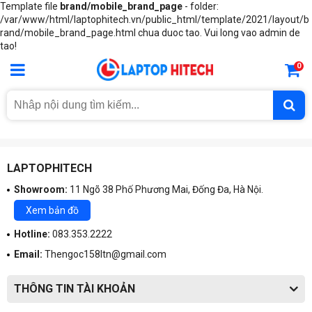
Template file
brand/mobile_brand_page
- folder:
/var/www/html/laptophitech.vn/public_html/template/2021/layout/b
rand/mobile_brand_page.html chua duoc tao. Vui long vao admin de
tao!
0
LAPTOPHITECH
Showroom:
11 Ngõ 38 Phố Phương Mai, Đống Đa, Hà Nội.
Xem bản đồ
Hotline:
083.353.2222
Email:
Thengoc158ltn@gmail.com
THÔNG TIN TÀI KHOẢN