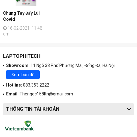
Chung Tay Đẩy Lùi
Covid
16-02-2021, 11:48
am
LAPTOPHITECH
Showroom:
11 Ngõ 38 Phố Phương Mai, Đống Đa, Hà Nội.
Xem bản đồ
Hotline:
083.353.2222
Email:
Thengoc158ltn@gmail.com
THÔNG TIN TÀI KHOẢN