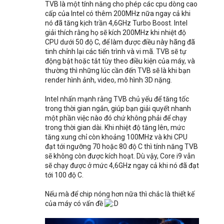
TVB là một tính năng cho phép các cpu dòng cao
cấp của Intel có thêm 200MHz nữa ngay cả khi
nó đã tăng kịch trần 4,6GHz Turbo Boost. Intel
giải thích rằng họ sẽ kích 200MHz khi nhiệt độ
CPU dưới 50 độ C, để làm được điều này hãng đã
tinh chỉnh lại các tiến trình và vi mã. TVB sẽ tự
động bật hoặc tắt tùy theo điều kiện của máy, và
thường thì những lúc cần đến TVB sẽ là khi bạn
render hình ảnh, video, mô hình 3D nặng.
Intel nhấn mạnh rằng TVB chủ yếu để tăng tốc
trong thời gian ngắn, giúp bạn giải quyết nhanh
một phần việc nào đó chứ không phải để chạy
trong thời gian dài. Khi nhiệt độ tăng lên, mức
tăng xung chỉ còn khoảng 100MHz và khi CPU
đạt tới ngưỡng 70 hoặc 80 độ C thì tính năng TVB
sẽ không còn được kích hoạt. Dù vậy, Core i9 vẫn
sẽ chạy được ở mức 4,6GHz ngay cả khi nó đã đạt
tới 100 độ C.
Nếu mà để chip nóng hơn nữa thì chắc là thiết kế
của máy có vấn đề