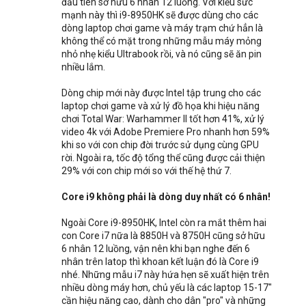
đầu tiên sở hữu 6 nhân 12 luồng. Với kiểu sức
mạnh này thì i9-8950HK sẽ được dùng cho các
dòng laptop chơi game và máy trạm chứ hẳn là
không thể có mặt trong những mẫu máy mỏng
nhỏ nhẹ kiểu Ultrabook rồi, và nó cũng sẽ ăn pin
nhiều lắm.
Dòng chip mới này được Intel tập trung cho các
laptop chơi game và xử lý đồ họa khi hiệu năng
chơi Total War: Warhammer II tốt hơn 41%, xử lý
video 4k với Adobe Premiere Pro nhanh hơn 59%
khi so với con chip đời trước sử dụng cùng GPU
rời. Ngoài ra, tốc độ tổng thể cũng được cải thiện
29% với con chip mới so với thế hệ thứ 7.
Core i9 không phải là dòng duy nhất có 6 nhân!
Ngoài Core i9-8950HK, Intel còn ra mắt thêm hai
con Core i7 nữa là 8850H và 8750H cũng sở hữu
6 nhân 12 luồng, vận nên khi bạn nghe đến 6
nhân trên latop thì khoan kết luận đó là Core i9
nhé. Những mẫu i7 này hứa hẹn sẽ xuất hiện trên
nhiều dòng máy hơn, chủ yếu là các laptop 15-17"
cần hiệu năng cao, dành cho dân "pro" và những