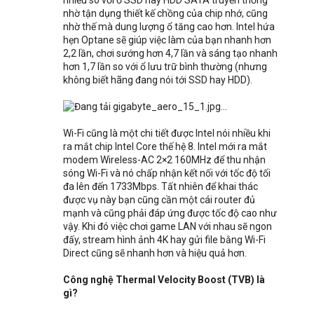
nhờ tận dụng thiết kế chồng của chip nhớ, cũng
nhờ thế mà dung lượng ổ tăng cao hơn. Intel hứa
hẹn Optane sẽ giúp việc làm của bạn nhanh hơn
2,2 lần, chơi sướng hơn 4,7 lần và sáng tạo nhanh
hơn 1,7 lần so với ổ lưu trữ bình thường (nhưng
không biết hãng đang nói tới SSD hay HDD).
Wi-Fi cũng là một chi tiết được Intel nói nhiều khi
ra mắt chip Intel Core thế hệ 8. Intel mới ra mắt
modem Wireless-AC 2×2 160MHz để thu nhận
sóng Wi-Fi và nó chấp nhận kết nối với tốc độ tối
đa lên đến 1733Mbps. Tất nhiên để khai thác
được vụ này bạn cũng cần một cái router đủ
mạnh và cũng phải đáp ứng được tốc độ cao như
vậy. Khi đó việc chơi game LAN với nhau sẽ ngon
đấy, stream hình ảnh 4K hay gửi file bằng Wi-Fi
Direct cũng sẽ nhanh hơn và hiệu quả hơn.
Công nghệ Thermal Velocity Boost (TVB) là
gì?