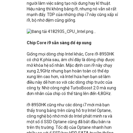
người làm việc sáng tạo nội dung hay kĩ thuật.
Hiệu năng thì không bằng i9, nhưng nó vẫn sẽ rất
mạnh đấy. TDP của những chip i7 này cũng xấp xỉ
i9, bộ nhớ đệm cũng giống.
Chip Core i9 sẵn sàng để ép xung
Giống mọi dòng chip Intel khác, Core i9-8950HK
có chữ K phía sau, ám chỉ đây là dòng chip được
mở khóa hệ số nhân. Mặc định con i9 này chạy
xung 2,9GHz nhưng bạn hoàn toàn có thể ép
xung lên cao hơn, và Intel hứa hẹn bạn sẽ làm
điều này dễ hơn so với các dòng chip trước của
công ty. Nhờ công nghệ TurboBoost 2.0 mà xung
đơn nhân của chip có thể tăng lên đến 4,8GHz.
i9-8950HK cũng như các dòng i7 mới mà bạn
thấy trong bảng trên cũng hỗ trợ Intel Optane,
công nghệ bộ nhớ mới do Intel phát minh ra và
một số ổ SSD Optane cũng đã bắt đầu bán ra
trên thị trường. Tốc độ của Optane nhanh hơn
nhiều so với ổ SSD hay HDD SATA truyền thống