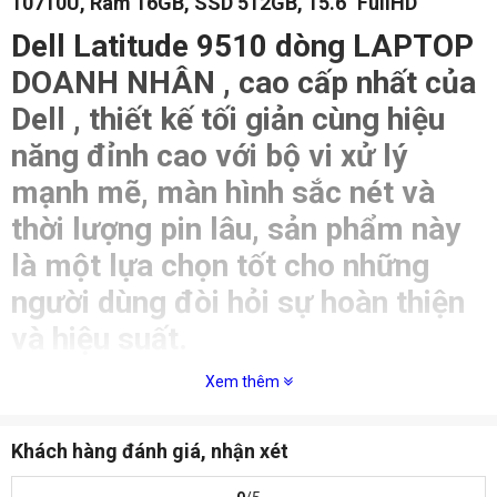
10710U, Ram 16GB, SSD 512GB, 15.6″ FullHD
Dell Latitude 9510 dòng LAPTOP
DOANH NHÂN , cao cấp nhất của
Dell , thiết kế tối giản cùng hiệu
năng đỉnh cao
với bộ vi xử lý
mạnh mẽ, màn hình sắc nét và
thời lượng pin lâu, sản phẩm này
là một lựa chọn tốt cho những
người dùng đòi hỏi sự hoàn thiện
và hiệu suất.
Xem thêm
Khách hàng đánh giá, nhận xét