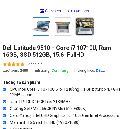
Click xem album ảnh lớn
Dell Latitude 9510 – Core i7 10710U, Ram
16GB, SSD 512GB, 15.6″ FullHD
0 đánh giá
Lượt xem:
2480
Tình trạng:
Còn hàng
Thương hiêu:
DELL
Thông số sản phẩm
CPU Intel Core i7 10710U 6 lõi 12 luồng 1.1 GHz (turbo 4.7 GHz
12MB cache)
Ram LPDDR3 16GB bus 2133MHz
Ổ Cứng SSD M2 256GB NVMe (512 +800K)
Card đồ hoạ Intel UHD Graphics for 10th Gen Intel Processors
Màn hình 15.6 inch FullHD (1920×1080)