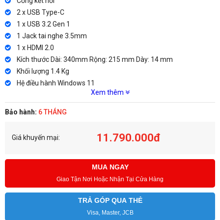
Cổng kết nối
2 x USB Type-C
1 x USB 3.2 Gen 1
1 Jack tai nghe 3.5mm
1 x HDMI 2.0
Kích thước Dài: 340mm Rộng: 215 mm Dày: 14 mm
Khối lượng 1.4 Kg
Hệ điều hành Windows 11
Xem thêm
Bảo hành:
6 THÁNG
11.790.000đ
Giá khuyến mại:
MUA NGAY
Giao Tận Nơi Hoặc Nhận Tại Cửa Hàng
TRẢ GÓP QUA THẺ
Visa, Master, JCB