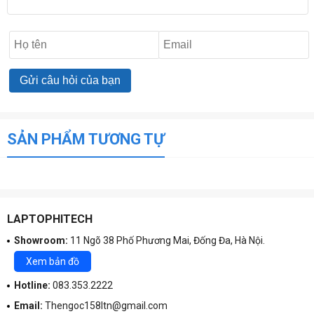
SẢN PHẨM TƯƠNG TỰ
LAPTOPHITECH
Showroom:
11 Ngõ 38 Phố Phương Mai, Đống Đa, Hà Nội.
Xem bản đồ
Hotline:
083.353.2222
Email:
Thengoc158ltn@gmail.com
Dell Latitude 9510 có kích thước
340 x 215 x 14 mm
, giúp người dùng