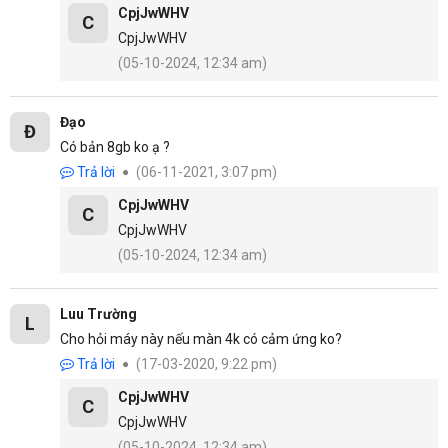
CpjJwWHV
C
CpjJwWHV
(05-10-2024, 12:34 am)
Đạo
Đ
Có bản 8gb ko ạ ?
Trả lời
(06-11-2021, 3:07 pm)
CpjJwWHV
C
CpjJwWHV
(05-10-2024, 12:34 am)
Luu Trường
L
Cho hỏi máy này nếu màn 4k có cảm ứng ko?
Trả lời
(17-03-2020, 9:22 pm)
CpjJwWHV
C
CpjJwWHV
(05-10-2024, 12:34 am)