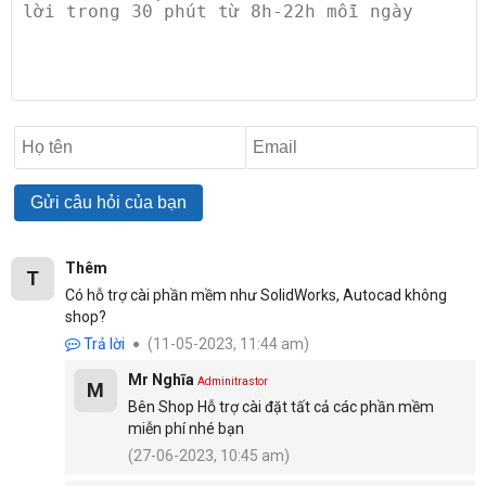
Những ưu điểm nổi bật bên trong
Các cổng kết nối
Tại cạnh bên phải của thân máy được thiết kế khe thẻ 
Thêm
T
SD, cổng USB, SDXC, SDHC
và các nút báo hiệu 
Có hỗ trợ cài phần mềm như SolidWorks, Autocad không
shop?
lượng pin rất tiện lợi.
Trả lời
(11-05-2023, 11:44 am)
Bên trái là một jack cắm kết hợp với tai nghe cùng 
Mr Nghĩa
Adminitrastor
M
microphone, một cổng thunderbolt 3, USB 3.0, HDMI.
Bên Shop Hỗ trợ cài đặt tất cả các phần mềm
miễn phí nhé bạn
(27-06-2023, 10:45 am)