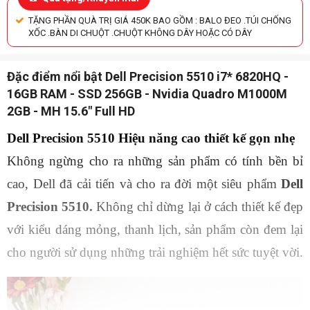
TẶNG PHẦN QUÀ TRỊ GIÁ 450K BAO GỒM : BALO ĐEO .TÚI CHỐNG
XỐC .BÀN DI CHUỘT .CHUỘT KHÔNG DÂY HOẶC CÓ DÂY
Đặc điểm nổi bật Dell Precision 5510 i7* 6820HQ -
16GB RAM - SSD 256GB - Nvidia Quadro M1000M
2GB - MH 15.6" Full HD
Dell Precision 5510 Hiệu năng cao thiết kế gọn nhẹ
Không ngừng cho ra những sản phẩm có tính bền bỉ 
cao, Dell đã cải tiến và cho ra đời một siêu phẩm 
Dell 
Precision 5510. 
Không chỉ dừng lại ở cách thiết kế đẹp 
với kiểu dáng mỏng, thanh lịch, sản phẩm còn đem lại 
cho người sử dụng những trải nghiệm hết sức tuyệt vời.