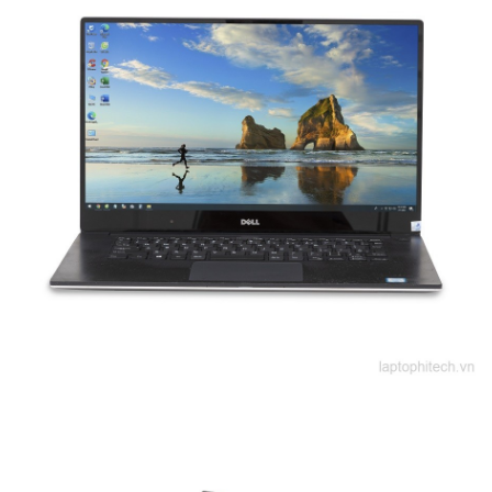
Được ra đời vào giữa năm 2015, 
Dell Precision 5510 
được lên ý tưởng và cải tiến từ dòng máy Mobile 
Workstation. Màn hình 15.6 inch nhờ công nghệ 
Infinity Edge. Đây được coi như một chiếc máy trạm di 
động thông minh với cấu hình mạnh mẽ được thu nhỏ 
lại thành một sản phẩm Precision 5510.
Màn hình rực rỡ, sắc nét cùng công nghệ tràn viền sẽ 
đem đến cho bạn trải nghiệm tốt nhất về chất lượng 
hình ảnh. Sản phẩm được thiết kế với xu hướng chủ 
yếu phục vụ cho dân chuyên thiết kế đồ họa, gaming 
và được đánh giá là laptop mỏng nhẹ nhất nhưng đem 
đến hiệu năng vô cùng tuyệt vời. 