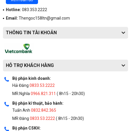
người sử dụng trải nghiệm không kém gì macbook.
Hotline:
083.353.2222
Loa 
Email:
Thengoc158ltn@gmail.com
Loa của Precision 5510 đem lại cho người sử dụng sự 
THÔNG TIN TÀI KHOẢN
ấn tượng bởi âm thanh chất lượng cao. Tuy là một trạm 
di động mỏng nhẹ nhất nhưng nó lại cho ra âm thanh 
rất lớn, âm thanh về độ trầm, cao hoặc là trung phát ra 
HỖ TRỢ KHÁCH HÀNG
rất linh động và êm ái.
Bộ phận kinh doanh:
Màn hình
Hải Đăng
0833.53.2222
MR.Nghĩa
0966.821.311
( 8h15 - 20h30)
Màn hình có độ phân giải lên tới 15.6 inch kết hợp với 
Bộ phận kĩ thuật, bảo hành:
viền màn hình siêu mỏng là Infinity Edge đem đến cho 
Tuấn Anh
0832.842.365
bạn trải nghiệm tuyệt vời về hình ảnh. Ngoài ra, nó còn 
MR Đăng
0833.53.2222
( 8h15 - 20h30)
cung cấp màn hình chế độ full HD và 4K.
Bộ phận CSKH: