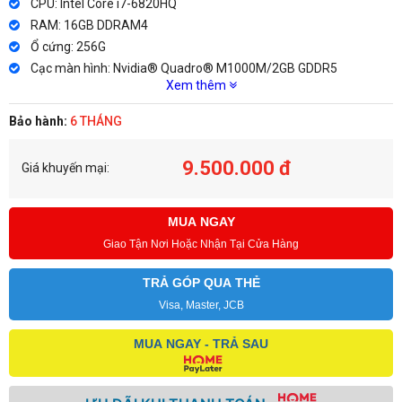
CPU: Intel Core i7-6820HQ
RAM: 16GB DDRAM4
Ổ cứng: 256G
Cạc màn hình: Nvidia® Quadro® M1000M/2GB GDDR5
Xem thêm
Bảo hành:
6 THÁNG
9.500.000 đ
Giá khuyến mại:
MUA NGAY
Giao Tận Nơi Hoặc Nhận Tại Cửa Hàng
TRẢ GÓP QUA THẺ
Visa, Master, JCB
MUA NGAY - TRẢ SAU