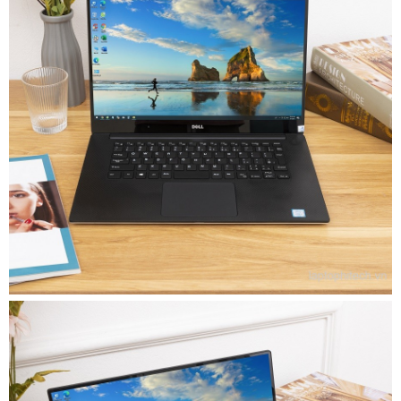
Khi nhìn thấy chiếc Laptop này, chắc hẳn bạn sẽ bị ấn 
tượng bởi cách thiết kế siêu mỏng vô cùng tinh tế. Viền 
màn hình được thiết kế siêu mỏng, với kích thước 15.6 
inch, có độ phân giải rất cao. 
Phần thân máy chỉ đạt 1,67cm siêu mỏng và trọng 
lượng chỉ khoảng 1,78kg và được thiết kế bởi lớp vỏ 
nhôm bạc bền bỉ lại sang trọng và lịch lãm. Toàn bộ 
khung máy được làm bằng chất liệu cao cấp và bọc 
thêm một lớp cao su mỏng kết hợp với carbon bảo vệ 
máy và tăng độ bền cho máy.