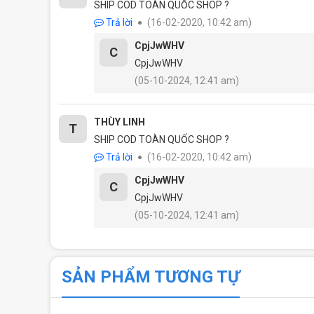
SHIP COD TOÀN QUỐC SHOP ?
Hiệu 
Trả lời
(16-02-2020, 10:42 am)
Chiếc máy được đánh giá rất cao về phần tổng t
CpjJwWHV
C
chiếc máy này được ví như một con quái vật khổng
CpjJwWHV
hữu CPU Core i7-6820HQ và CPU Intel Xeon E3 15
(05-10-2024, 12:41 am)
lý dữ liệu máy vô cùng mạnh mẽ. Đặc biệt con chip
THÙY LINH
T
SHIP COD TOÀN QUỐC SHOP ?
Trả lời
(16-02-2020, 10:42 am)
CpjJwWHV
C
CpjJwWHV
(05-10-2024, 12:41 am)
SẢN PHẨM TƯƠNG TỰ