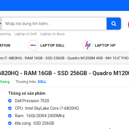
gaming
Laptop cũ Dell
Laptop cũ Asus
ATION
LAPTOP DELL
LAPTOP HP
Core i7- 6820HQ - RAM 16GB - SSD 256GB - Quadro M1200M 4GB - MH 15.6" FHD
7- 6820HQ - RAM 16GB - SSD 256GB - Quadro M12
 hàng
Thương hiêu:
DELL
Thông số sản phẩm
Dell Precision 7520
CPU : Intel SkyLake Core i7-6820HQ
Ram : 16Gb DDR4 2400Mhz
Đĩa cứng : SSD 256GB