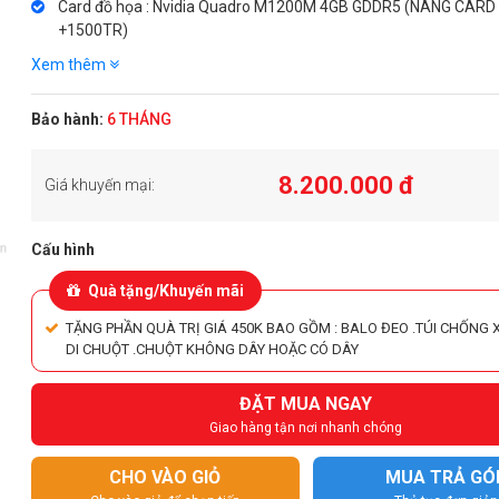
Card đồ họa : Nvidia Quadro M1200M 4GB GDDR5 (NÂNG CAR
+1500TR)
Xem thêm
Bảo hành:
6 THÁNG
8.200.000 đ
Giá khuyến mại:
Cấu hình
Quà tặng/Khuyến mãi
TẶNG PHẦN QUÀ TRỊ GIÁ 450K BAO GỒM : BALO ĐEO .TÚI CHỐNG 
DI CHUỘT .CHUỘT KHÔNG DÂY HOẶC CÓ DÂY
ĐẶT MUA NGAY
Giao hàng tận nơi nhanh chóng
CHO VÀO GIỎ
MUA TRẢ GÓ