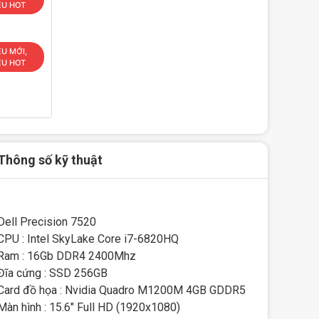
ÊU HOT
ÊU MỚI,
ÊU HOT
Thông số kỹ thuật
Dell Precision 7520
CPU : Intel SkyLake Core i7-6820HQ
Ram : 16Gb DDR4 2400Mhz
Đĩa cứng : SSD 256GB
Card đồ họa : Nvidia Quadro M1200M 4GB GDDR5
Màn hình : 15.6" Full HD (1920x1080)