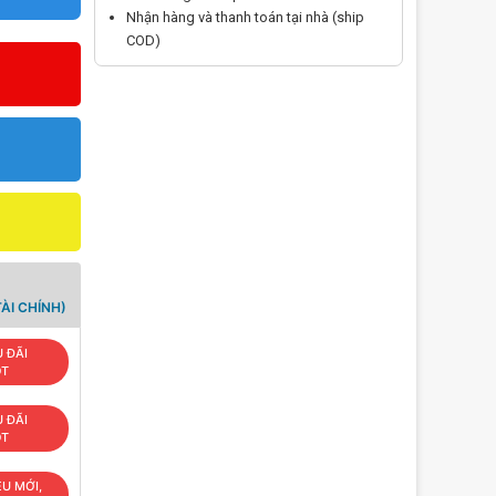
Nhận hàng và thanh toán tại nhà (ship
COD)
ÀI CHÍNH)
 ĐÃI
OT
 ĐÃI
OT
ÊU MỚI,