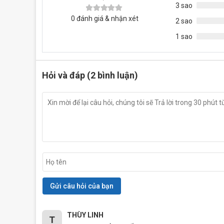
3 sao
0
đánh giá & nhận xét
2 sao
1 sao
Hỏi và đáp (2 bình luận)
THÙY LINH
T