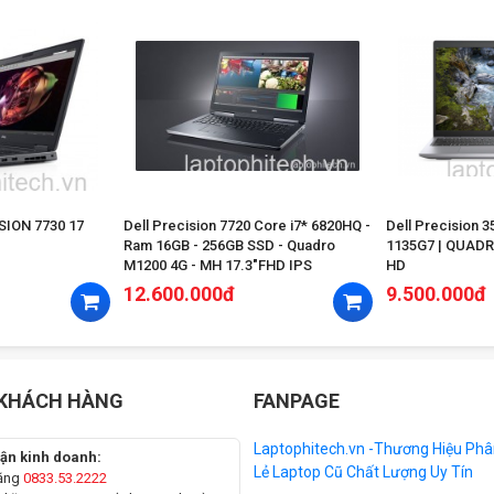
ION 7730 17
Dell Precision 7720 Core i7* 6820HQ -
Dell Precision 35
Ram 16GB - 256GB SSD - Quadro
1135G7 | QUADRO 
M1200 4G - MH 17.3"FHD IPS
HD
12.600.000đ
9.500.000đ
 KHÁCH HÀNG
FANPAGE
Laptophitech.vn -Thương Hiệu Phâ
ận kinh doanh:
Lẻ Laptop Cũ Chất Lượng Uy Tín
ăng
0833.53.2222