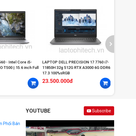
60 - Intel Core i5-
LAPTOP DELL PRECISION 17 7760 i7-
T500 | 15.6 inch Full
11850H 32g 512G RTX A3000 6G DDR6
17.3 100%sRGB
23.500.000đ
YOUTUBE
Subscribe
n Phối Bán