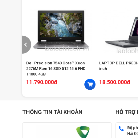
™ i7-9750H
Dell Precision 7540 Core™ Xeon
LAPTOP DELL PRECIS
 T1000 4GB
2276M Ram 16 SSD 512 15.6 FHD
inch
T1000 4GB
11.790.000đ
18.500.000đ
THÔNG TIN TÀI KHOẢN
HỖ TRỢ
Bộ ph
Hải Đ