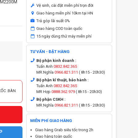
D M2200M
Vệ sinh, cài đặt miễn phí trọn đời
Giao hàng miễn phí 10km tại HN
Trả góp lãi suất 0%
Giao hàng COD toàn quốc
15 ngày dùng thử máy miễn phí
TƯ VẤN - ĐẶT HÀNG
Bộ phận kinh doanh :
Tuấn Anh
0832.842.365
MR.Nghĩa
0966.821.311
( 8h15 - 20h30)
Bộ phận kĩ thuật, bảo hành :
Tuấn Anh
0832.842.365
XỐC .BÀN
MR Hợp
0888.362.979
( 8h15 - 20h30)
Bộ phận CSKH :
MR.Nghĩa
0966.821.311
( 8h15 - 20h30)
MIỄN PHÍ GIAO HÀNG
Giao hàng Grab siêu tốc trong 2h
P
Giao hàng toàn quốc