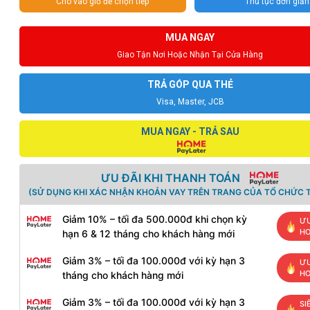
Cho vào giỏ để chọn tiếp
Thủ tục đơn giản
MUA NGAY
Giao Tận Nơi Hoặc Nhận Tại Cửa Hàng
TRẢ GÓP QUA THẺ
Visa, Master, JCB
MUA NGAY - TRẢ SAU
ƯU ĐÃI KHI THANH TOÁN
(SỬ DỤNG KHI XÁC NHẬN KHOẢN VAY TRÊN TRANG CỦA TỔ CHỨC T
Giảm 10% – tối đa 500.000đ khi chọn kỳ
ƯU
H
hạn 6 & 12 tháng cho khách hàng mới
Giảm 3% – tối đa 100.000đ với kỳ hạn 3
ƯU
H
tháng cho khách hàng mới
Giảm 3% – tối đa 100.000đ với kỳ hạn 3
SI