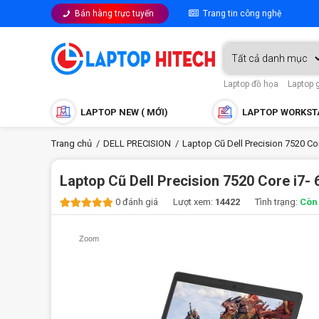
Bán hàng trực tuyến
Trang tin công nghệ
Laptop đồ họa
Laptop 
LAPTOP NEW ( MỚI)
LAPTOP WORKST
Trang chủ
DELL PRECISION
Laptop Cũ Dell Precision 7520 
Laptop Cũ Dell Precision 7520 Core i
0 đánh giá Lượt xem:
14422
Tình trạng:
Còn
Zoom