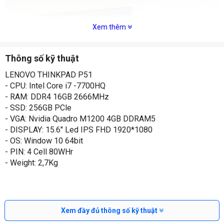
Xem thêm
Thông số kỹ thuật
LENOVO THINKPAD P51
- CPU: Intel Core i7 -7700HQ
- RAM: DDR4 16GB 2666MHz
- SSD: 256GB PCle
- VGA: Nvidia Quadro M1200 4GB DDRAM5
- DISPLAY: 15.6" Led IPS FHD 1920*1080
- OS: Window 10 64bit
- PIN: 4 Cell 80WHr
Đánh giá Lenovo Thinkpad P51
- Weight: 2,7Kg
Thiết kế.
Bề ngoài bằng nhựa của
ThinkPad P51
không tạo cảm giác
sang trọng như bề ngoài của các máy trạm di động HP
Zbooks và Dell Precision, nhưng nó khá bền và chắc chắn.
Xem đầy đủ thông số kỹ thuật
Bên trong khung máy, ThinkPad P51 có cấu trúc kim loại mà