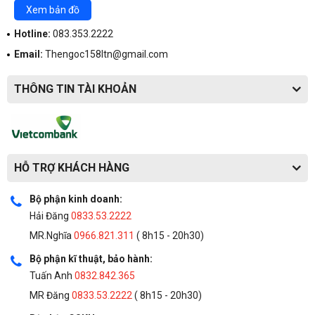
Xem bản đồ
Hotline:
083.353.2222
Email:
Thengoc158ltn@gmail.com
THÔNG TIN TÀI KHOẢN
Hơn thế nữa, thật thú vị khi Thinkpad P51 được trang bị một
khe cắm ExpressCard, đầu đọc thẻ SD nằm bên dưới khe
HỖ TRỢ KHÁCH HÀNG
đó.
Bộ phận kinh doanh:
Màn hình.
Hải Đăng
0833.53.2222
Lenovo cung cấp cho ThinkPad P51 với ba tùy chọn màn
MR.Nghĩa
0966.821.311
( 8h15 - 20h30)
hình. Màn hình cơ bản cho chất lượng tốt, bảng điều khiển
1.920 × 1.080 pixel với góc nhìn rộng. Với $ 170, bạn có thể
Bộ phận kĩ thuật, bảo hành:
nâng cấp lên phiên bản hỗ trợ cảm ứng.
Tuấn Anh
0832.842.365
Màn hình 4K có chất lượng hình ảnh tươi sáng và rực rỡ
MR Đăng
0833.53.2222
( 8h15 - 20h30)
nhưng không hỗ trợ cảm ứng.