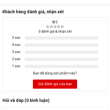
Lenovo gọi đó là rollcage, khi chúng tôi áp lực vào mặt sau,
không có gợn sóng nào xuất hiện trên màn hình. Đặc điểm
Khách hàng đánh giá, nhận xét
này ít có loại máy nào có thể làm được tốt hơn ThinkPad
P51.
0
/5
0
đánh giá & nhận xét
5 sao
4 sao
3 sao
2 sao
1 sao
Bạn đã dùng sản phẩm này?
Gửi đánh giá của bạn
Hỏi và đáp (0 bình luận)
Do ThinkPad P51 là một máy trạm di động có hiệu năng