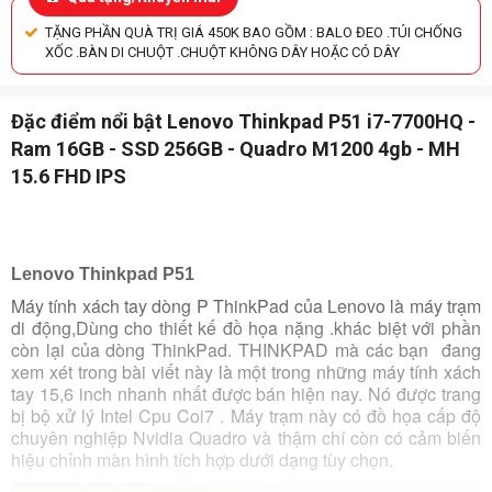
TẶNG PHẦN QUÀ TRỊ GIÁ 450K BAO GỒM : BALO ĐEO .TÚI CHỐNG
XỐC .BÀN DI CHUỘT .CHUỘT KHÔNG DÂY HOẶC CÓ DÂY
Đặc điểm nổi bật Lenovo Thinkpad P51 i7-7700HQ -
Ram 16GB - SSD 256GB - Quadro M1200 4gb - MH
15.6 FHD IPS
Lenovo Thinkpad P51
Máy tính xách tay dòng P ThinkPad của Lenovo là máy trạm
di động,Dùng cho thiết kế đồ họa nặng .khác biệt với phần
còn lại của dòng ThinkPad.
THINKPAD
mà các bạn đang
xem xét trong bài viết này là một trong những máy tính xách
tay 15,6 inch nhanh nhất được bán hiện nay. Nó được trang
bị bộ xử lý Intel Cpu Coi7 . Máy trạm này có đồ họa cấp độ
chuyên nghiệp Nvidia Quadro và thậm chí còn có cảm biến
hiệu chỉnh màn hình tích hợp dưới dạng tùy chọn.