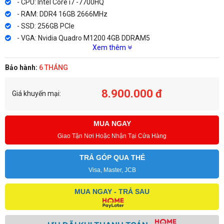
- CPU: Intel Core i7 -7700HQ
- RAM: DDR4 16GB 2666MHz
- SSD: 256GB PCle
- VGA: Nvidia Quadro M1200 4GB DDRAM5
Xem thêm
Bảo hành:
6 THÁNG
8.900.000 đ
Giá khuyến mại:
MUA NGAY
Giao Tận Nơi Hoặc Nhận Tại Cửa Hàng
TRẢ GÓP QUA THẺ
Visa, Master, JCB
MUA NGAY - TRẢ SAU