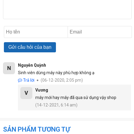
bảo dưỡng máy trọn đời.
Luôn Luôn Khuyến Mãi – Ưu Đãi Khách Hàng
Quý khách mua bất kỳ sản phẩm nào tại
LaptopHITECH đều sẽ được tặng kèm:
- Sạc chính hãng theo máy
- Balo xịn hoặc Cặp Laptop
- Chuột không dây chính hãng
- Bàn di chuột và bộ vệ sinh laptop
- Các gói bảo hành từ 6 đến 12 tháng tùy khách
Nguyễn Quỳnh
N
hàng lựa chọn
Sinh viên dùng máy này phù hợp không ạ
Trả lời
(06-12-2020, 2:05 pm)
TRÂN THÀNH CẢM ƠN QUÝ KHÁCH !
Vương
V
máy mới hay máy đã qua sử dụng vậy shop
(14-12-2021, 6:14 am)
SẢN PHẨM TƯƠNG TỰ