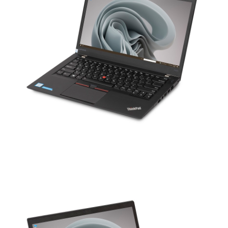
CPU Skylake mạnh mẽ, tiết kiệm điện năng
Lenovo ThinkPad T460s mang trong mình bộ vi xử lý mới
nhất 2016 đến từ Intel - Skylake, Tuỳ chọn RAM và SSD nhiều
giúp người dùng có thể lựa chọn sao cho phù hợp với công
việc và giá thành của sản phẩm.
T460s cũng xuất hiện giao tiếp ổ cứng siêu tốc PCIe.