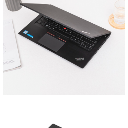
Được thiết kế cải tiến rất nhiều so với các thế hệ trước. Viền
màn hỉnh siêu mỏng cũng là điểm nhấn trên Lenovo Thinkpad
T460s, máy có cảm giác cao cấp và đẹp hơn rất nhiều.