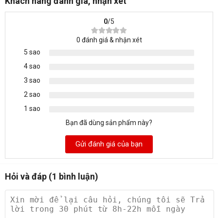
Khách hàng đánh giá, nhận xét
- Để yên tâm hơn khách hàng có thể yêu cầu tháo máy
0
/5
kiểm tra trực tiếp
- Tất cả sản phẩm do laptophitech.vn bán ra đều đã được
0
đánh giá & nhận xét
các kỹ thuật viên có kinh nghiệm kiểm tra kỹ lưỡng!
5 sao
-Hỗ trợ trả góp qua CMND,Bằng lái xe,sổ hộ khẩu qua
4 sao
Ngân Hàng HD sài gòn.thủ tục đơn giản thuận tiện.
3 sao
-Free ship nội thành Hà nội
2 sao
-Ship COD toàn quốc .nhận máy kiểm tra rồi thanh toán
1 sao
tiền
Bạn đã dùng sản phẩm này?
CHẾ ĐỘ BẢO HÀNH LINH HOẠT NHẰM GIẢM THIỂU
Gửi đánh giá của bạn
TỐI ĐA THỜI GIAN CỦA KHÁCH HÀNG
- Dùng thử test máy 15 ngày không ưng đổi máy
khác, máy phát sinh lỗi hoàn trả 100% tiền
Hỏi và đáp (1 bình luận)
- Tất cả sản phẩm được bán ra tại
LAPTOPHITECH.VN được bảo hành phần cứng 1
đổi 1 từ 06 - 12 tháng
- Hỗ trợ miễn phí 100% cài đặt phần mềm + vệ sinh