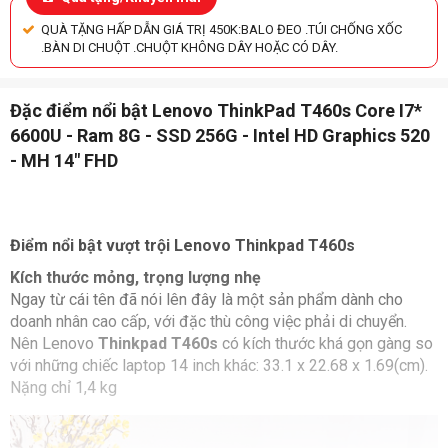
QUÀ TẶNG HẤP DẪN GIÁ TRỊ 450K:BALO ĐEO .TÚI CHỐNG XỐC
.BÀN DI CHUỘT .CHUỘT KHÔNG DÂY HOẶC CÓ DÂY.
Đặc điểm nổi bật Lenovo ThinkPad T460s Core I7*
6600U - Ram 8G - SSD 256G - Intel HD Graphics 520
- MH 14″ FHD
Điểm nổi bật vượt trội Lenovo Thinkpad T460s
Kích thước mỏng, trọng lượng nhẹ
Ngay từ cái tên đã nói lên đây là một sản phẩm dành cho
doanh nhân cao cấp, với đặc thù công việc phải di chuyển.
Nên Lenovo
Thinkpad T460s
có kích thước khá gọn gàng so
với những chiếc laptop 14 inch khác: 33.1 x 22.68 x 1.69(cm).
Nặng chỉ 1,4 kg