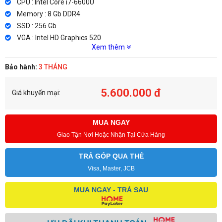
CPU : Intel Core i7-6600U
Memory : 8 Gb DDR4
SSD : 256 Gb
VGA : Intel HD Graphics 520
Xem thêm
Bảo hành:
3 THÁNG
5.600.000 đ
Giá khuyến mại:
MUA NGAY
Giao Tận Nơi Hoặc Nhận Tại Cửa Hàng
TRẢ GÓP QUA THẺ
Visa, Master, JCB
MUA NGAY - TRẢ SAU