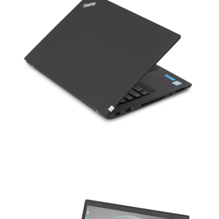
Bàn phím và Touchpad giữ nguyên
Kế thừa sự hoàn hảo về phần cứng từ những thế hệ trước.
Lenovo không có lý do gì thay đổi kết cấu bàn phím cũng như
bàn di chuột của
Lenovo Thinkpad T460s
. Với bàn phím
này có thể khẳng định là tốt nhất trên thế giới hiện nay ở máy
tính xách tay. Bố trí kết cấu hợp lý, độ đàn hồi tốt. Chất lượng
gõ rất tốt.